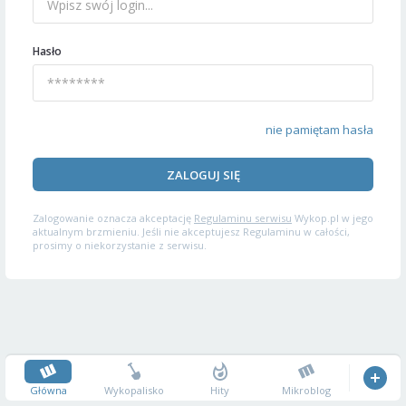
Hasło
nie pamiętam hasła
ZALOGUJ SIĘ
Zalogowanie oznacza akceptację
Regulaminu serwisu
Wykop.pl w jego
aktualnym brzmieniu. Jeśli nie akceptujesz Regulaminu w całości,
prosimy o niekorzystanie z serwisu.
Główna
Wykopalisko
Hity
Mikroblog