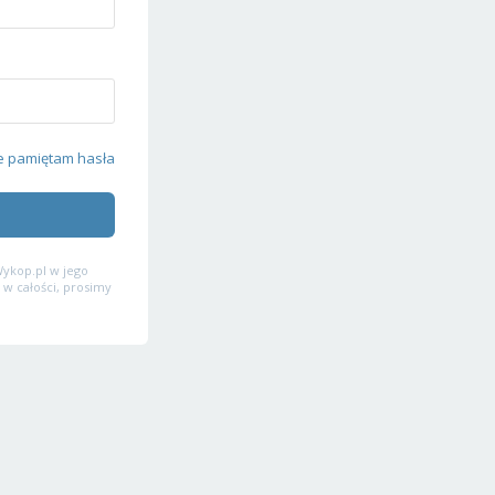
e pamiętam hasła
ykop.pl w jego
 w całości, prosimy