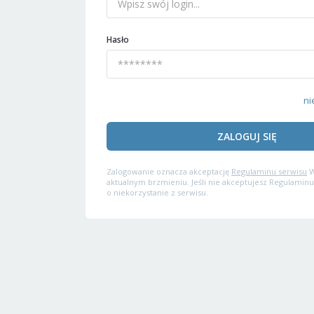
Hasło
ni
ZALOGUJ SIĘ
Zalogowanie oznacza akceptację
Regulaminu serwisu
W
aktualnym brzmieniu. Jeśli nie akceptujesz Regulaminu
o niekorzystanie z serwisu.