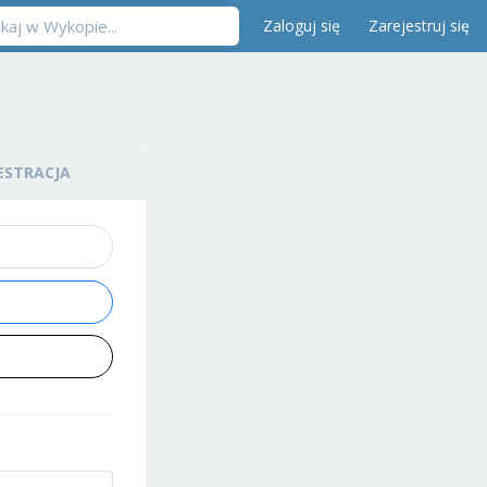
Zaloguj się
Zarejestruj się
ESTRACJA