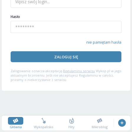
Hasło
nie pamiętam hasła
ZALOGUJ SIĘ
Zalogowanie oznacza akceptację
Regulaminu serwisu
Wykop.pl w jego
aktualnym brzmieniu. Jeśli nie akceptujesz Regulaminu w całości,
prosimy o niekorzystanie z serwisu.
Główna
Wykopalisko
Hity
Mikroblog