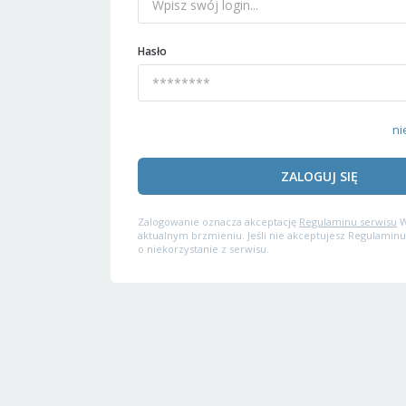
Hasło
ni
ZALOGUJ SIĘ
Zalogowanie oznacza akceptację
Regulaminu serwisu
W
aktualnym brzmieniu. Jeśli nie akceptujesz Regulaminu
o niekorzystanie z serwisu.