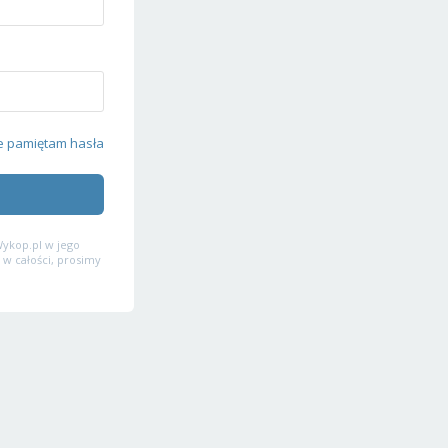
e pamiętam hasła
ykop.pl w jego
 w całości, prosimy