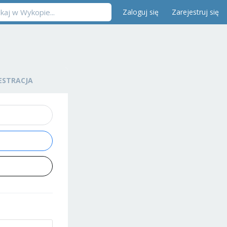
Zaloguj się
Zarejestruj się
ESTRACJA