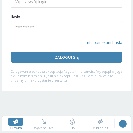
Hasło
nie pamiętam hasła
ZALOGUJ SIĘ
Zalogowanie oznacza akceptację
Regulaminu serwisu
Wykop.pl w jego
aktualnym brzmieniu. Jeśli nie akceptujesz Regulaminu w całości,
prosimy o niekorzystanie z serwisu.
Główna
Wykopalisko
Hity
Mikroblog