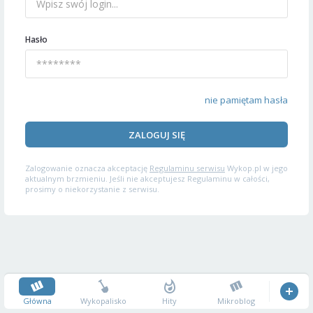
Hasło
nie pamiętam hasła
ZALOGUJ SIĘ
Zalogowanie oznacza akceptację
Regulaminu serwisu
Wykop.pl w jego
aktualnym brzmieniu. Jeśli nie akceptujesz Regulaminu w całości,
prosimy o niekorzystanie z serwisu.
Główna
Wykopalisko
Hity
Mikroblog