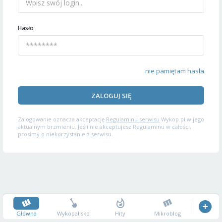
Hasło
nie pamiętam hasła
ZALOGUJ SIĘ
Zalogowanie oznacza akceptację
Regulaminu serwisu
Wykop.pl w jego
aktualnym brzmieniu. Jeśli nie akceptujesz Regulaminu w całości,
prosimy o niekorzystanie z serwisu.
Główna
Wykopalisko
Hity
Mikroblog