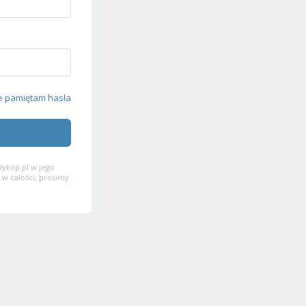
e pamiętam hasła
ykop.pl w jego
 w całości, prosimy