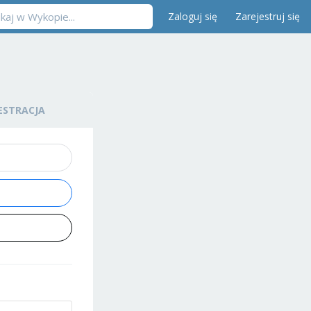
Zaloguj się
Zarejestruj się
ESTRACJA