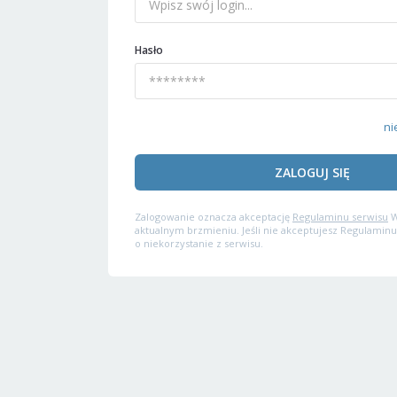
Hasło
ni
ZALOGUJ SIĘ
Zalogowanie oznacza akceptację
Regulaminu serwisu
W
aktualnym brzmieniu. Jeśli nie akceptujesz Regulaminu
o niekorzystanie z serwisu.