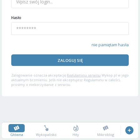
Hasło
nie pamiętam hasła
ZALOGUJ SIĘ
Zalogowanie oznacza akceptację
Regulaminu serwisu
Wykop.pl w jego
aktualnym brzmieniu. Jeśli nie akceptujesz Regulaminu w całości,
prosimy o niekorzystanie z serwisu.
Główna
Wykopalisko
Hity
Mikroblog