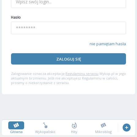
Hasło
nie pamiętam hasła
ZALOGUJ SIĘ
Zalogowanie oznacza akceptację
Regulaminu serwisu
Wykop.pl w jego
aktualnym brzmieniu. Jeśli nie akceptujesz Regulaminu w całości,
prosimy o niekorzystanie z serwisu.
Główna
Wykopalisko
Hity
Mikroblog