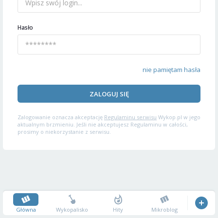
Hasło
nie pamiętam hasła
ZALOGUJ SIĘ
Zalogowanie oznacza akceptację
Regulaminu serwisu
Wykop.pl w jego
aktualnym brzmieniu. Jeśli nie akceptujesz Regulaminu w całości,
prosimy o niekorzystanie z serwisu.
Główna
Wykopalisko
Hity
Mikroblog