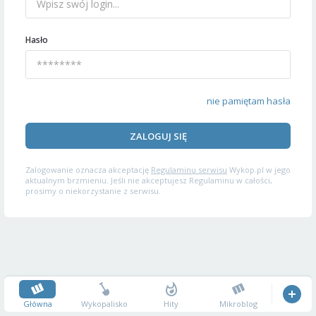
Hasło
nie pamiętam hasła
ZALOGUJ SIĘ
Zalogowanie oznacza akceptację
Regulaminu serwisu
Wykop.pl w jego
aktualnym brzmieniu. Jeśli nie akceptujesz Regulaminu w całości,
prosimy o niekorzystanie z serwisu.
Główna
Wykopalisko
Hity
Mikroblog