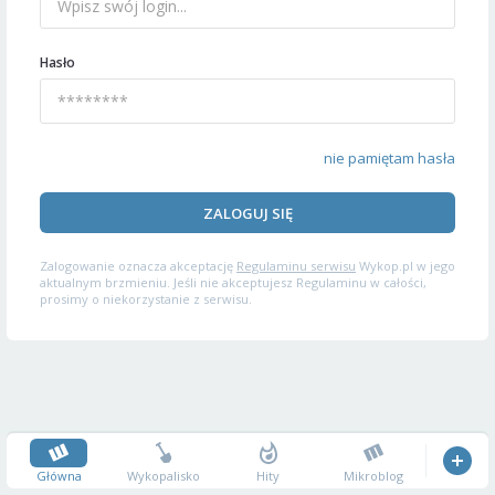
Hasło
nie pamiętam hasła
ZALOGUJ SIĘ
Zalogowanie oznacza akceptację
Regulaminu serwisu
Wykop.pl w jego
aktualnym brzmieniu. Jeśli nie akceptujesz Regulaminu w całości,
prosimy o niekorzystanie z serwisu.
Główna
Wykopalisko
Hity
Mikroblog