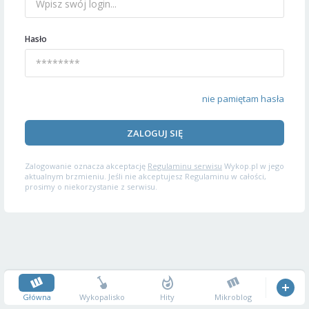
Hasło
nie pamiętam hasła
ZALOGUJ SIĘ
Zalogowanie oznacza akceptację
Regulaminu serwisu
Wykop.pl w jego
aktualnym brzmieniu. Jeśli nie akceptujesz Regulaminu w całości,
prosimy o niekorzystanie z serwisu.
Główna
Wykopalisko
Hity
Mikroblog