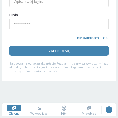
Hasło
nie pamiętam hasła
ZALOGUJ SIĘ
Zalogowanie oznacza akceptację
Regulaminu serwisu
Wykop.pl w jego
aktualnym brzmieniu. Jeśli nie akceptujesz Regulaminu w całości,
prosimy o niekorzystanie z serwisu.
Główna
Wykopalisko
Hity
Mikroblog