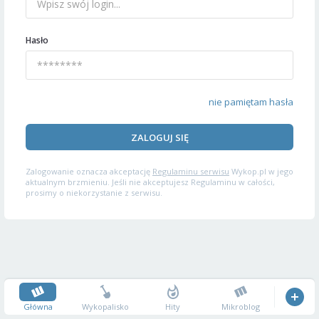
Hasło
nie pamiętam hasła
ZALOGUJ SIĘ
Zalogowanie oznacza akceptację
Regulaminu serwisu
Wykop.pl w jego
aktualnym brzmieniu. Jeśli nie akceptujesz Regulaminu w całości,
prosimy o niekorzystanie z serwisu.
Główna
Wykopalisko
Hity
Mikroblog