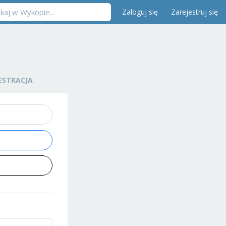
Zaloguj się
Zarejestruj się
ESTRACJA