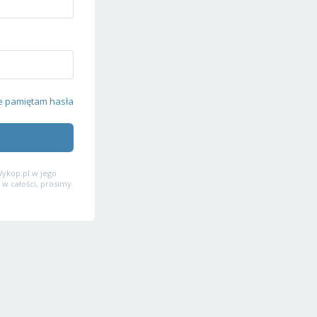
e pamiętam hasła
ykop.pl w jego
 w całości, prosimy