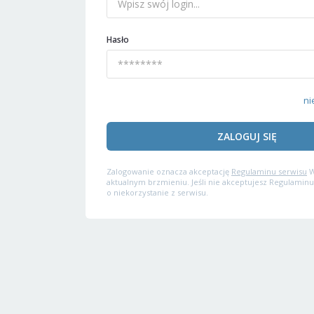
Hasło
ni
ZALOGUJ SIĘ
Zalogowanie oznacza akceptację
Regulaminu serwisu
W
aktualnym brzmieniu. Jeśli nie akceptujesz Regulaminu
o niekorzystanie z serwisu.