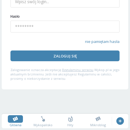
Hasło
nie pamiętam hasła
ZALOGUJ SIĘ
Zalogowanie oznacza akceptację
Regulaminu serwisu
Wykop.pl w jego
aktualnym brzmieniu. Jeśli nie akceptujesz Regulaminu w całości,
prosimy o niekorzystanie z serwisu.
Główna
Wykopalisko
Hity
Mikroblog