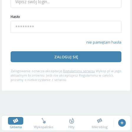
Hasło
nie pamiętam hasła
ZALOGUJ SIĘ
Zalogowanie oznacza akceptację
Regulaminu serwisu
Wykop.pl w jego
aktualnym brzmieniu. Jeśli nie akceptujesz Regulaminu w całości,
prosimy o niekorzystanie z serwisu.
Główna
Wykopalisko
Hity
Mikroblog