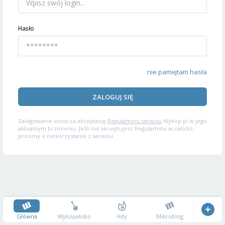
Hasło
nie pamiętam hasła
ZALOGUJ SIĘ
Zalogowanie oznacza akceptację
Regulaminu serwisu
Wykop.pl w jego
aktualnym brzmieniu. Jeśli nie akceptujesz Regulaminu w całości,
prosimy o niekorzystanie z serwisu.
Główna
Wykopalisko
Hity
Mikroblog