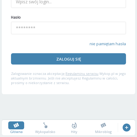
Hasło
nie pamiętam hasła
ZALOGUJ SIĘ
Zalogowanie oznacza akceptację
Regulaminu serwisu
Wykop.pl w jego
aktualnym brzmieniu. Jeśli nie akceptujesz Regulaminu w całości,
prosimy o niekorzystanie z serwisu.
Główna
Wykopalisko
Hity
Mikroblog