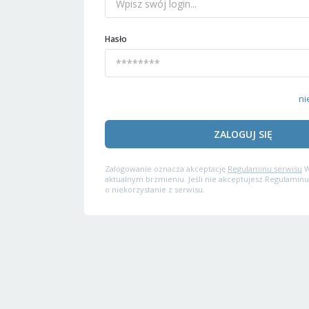
Hasło
ni
ZALOGUJ SIĘ
Zalogowanie oznacza akceptację
Regulaminu serwisu
W
aktualnym brzmieniu. Jeśli nie akceptujesz Regulaminu
o niekorzystanie z serwisu.