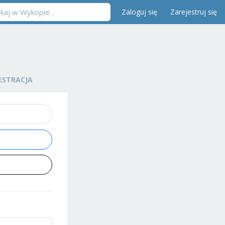
Zaloguj się
Zarejestruj się
ESTRACJA