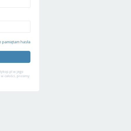
e pamiętam hasła
ykop.pl w jego
 w całości, prosimy