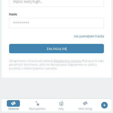
Hasło
nie pamiętam hasła
ZALOGUJ SIĘ
Zalogowanie oznacza akceptację
Regulaminu serwisu
Wykop.pl w jego
aktualnym brzmieniu. Jeśli nie akceptujesz Regulaminu w całości,
prosimy o niekorzystanie z serwisu.
Główna
Wykopalisko
Hity
Mikroblog