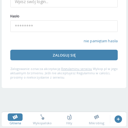
Hasło
nie pamiętam hasła
ZALOGUJ SIĘ
Zalogowanie oznacza akceptację
Regulaminu serwisu
Wykop.pl w jego
aktualnym brzmieniu. Jeśli nie akceptujesz Regulaminu w całości,
prosimy o niekorzystanie z serwisu.
Główna
Wykopalisko
Hity
Mikroblog