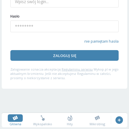
Hasło
nie pamiętam hasła
ZALOGUJ SIĘ
Zalogowanie oznacza akceptację
Regulaminu serwisu
Wykop.pl w jego
aktualnym brzmieniu. Jeśli nie akceptujesz Regulaminu w całości,
prosimy o niekorzystanie z serwisu.
Główna
Wykopalisko
Hity
Mikroblog