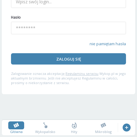
Hasło
nie pamiętam hasła
ZALOGUJ SIĘ
Zalogowanie oznacza akceptację
Regulaminu serwisu
Wykop.pl w jego
aktualnym brzmieniu. Jeśli nie akceptujesz Regulaminu w całości,
prosimy o niekorzystanie z serwisu.
Główna
Wykopalisko
Hity
Mikroblog