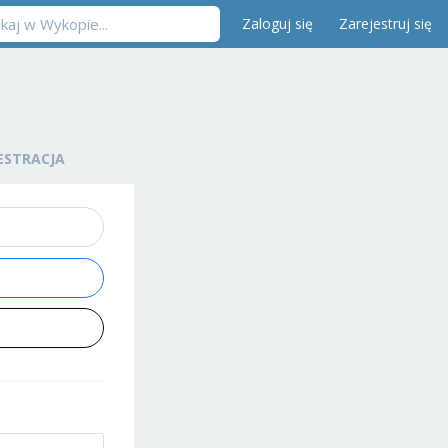
Zaloguj się
Zarejestruj się
ESTRACJA