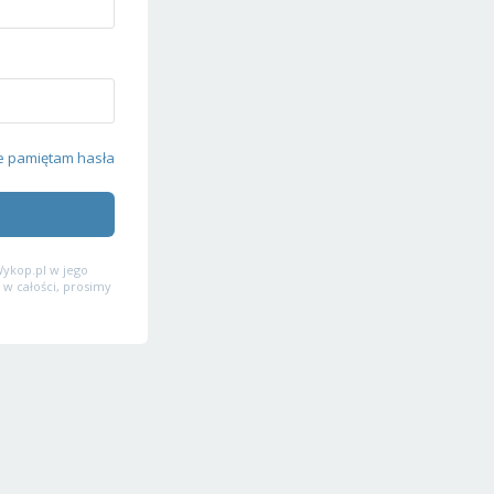
e pamiętam hasła
ykop.pl w jego
 w całości, prosimy