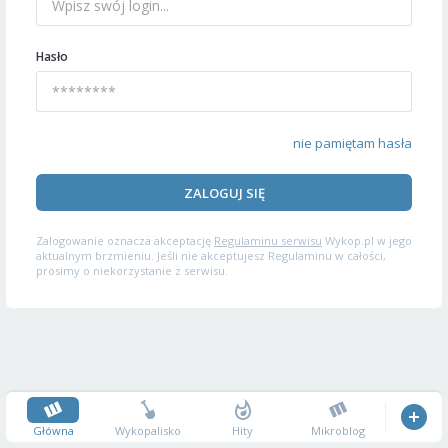
Hasło
nie pamiętam hasła
ZALOGUJ SIĘ
Zalogowanie oznacza akceptację
Regulaminu serwisu
Wykop.pl w jego
aktualnym brzmieniu. Jeśli nie akceptujesz Regulaminu w całości,
prosimy o niekorzystanie z serwisu.
Główna
Wykopalisko
Hity
Mikroblog