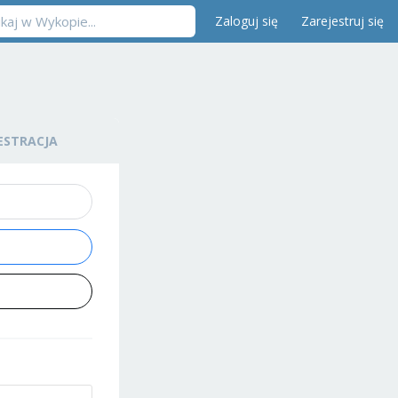
Zaloguj się
Zarejestruj się
ESTRACJA