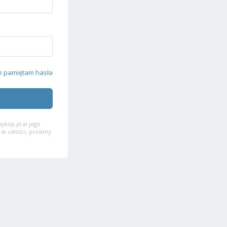
e pamiętam hasła
ykop.pl w jego
 w całości, prosimy