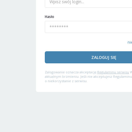
Hasło
ni
ZALOGUJ SIĘ
Zalogowanie oznacza akceptację
Regulaminu serwisu
W
aktualnym brzmieniu. Jeśli nie akceptujesz Regulaminu
o niekorzystanie z serwisu.