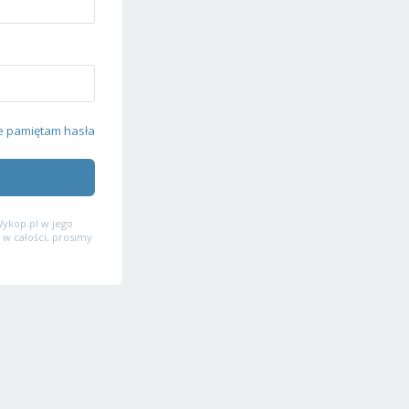
e pamiętam hasła
ykop.pl w jego
 w całości, prosimy