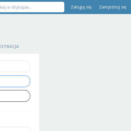
Zaloguj się
Zarejestruj się
ESTRACJA