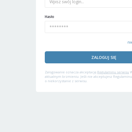
Hasło
ni
ZALOGUJ SIĘ
Zalogowanie oznacza akceptację
Regulaminu serwisu
W
aktualnym brzmieniu. Jeśli nie akceptujesz Regulaminu
o niekorzystanie z serwisu.