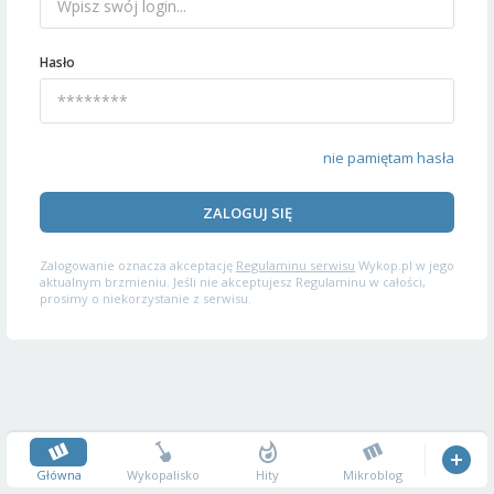
Hasło
nie pamiętam hasła
ZALOGUJ SIĘ
Zalogowanie oznacza akceptację
Regulaminu serwisu
Wykop.pl w jego
aktualnym brzmieniu. Jeśli nie akceptujesz Regulaminu w całości,
prosimy o niekorzystanie z serwisu.
Główna
Wykopalisko
Hity
Mikroblog