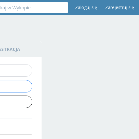
Zaloguj się
Zarejestruj się
ESTRACJA