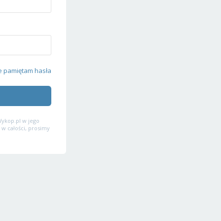
e pamiętam hasła
ykop.pl w jego
 w całości, prosimy