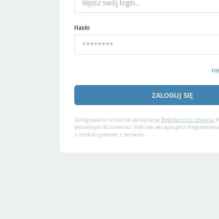
Hasło
ni
ZALOGUJ SIĘ
Zalogowanie oznacza akceptację
Regulaminu serwisu
W
aktualnym brzmieniu. Jeśli nie akceptujesz Regulaminu
o niekorzystanie z serwisu.