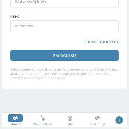
Hasło
nie pamiętam hasła
ZALOGUJ SIĘ
Zalogowanie oznacza akceptację
Regulaminu serwisu
Wykop.pl w jego
aktualnym brzmieniu. Jeśli nie akceptujesz Regulaminu w całości,
prosimy o niekorzystanie z serwisu.
Główna
Wykopalisko
Hity
Mikroblog