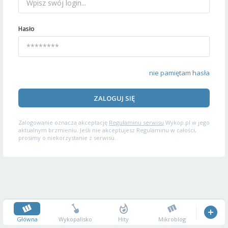
Hasło
nie pamiętam hasła
ZALOGUJ SIĘ
Zalogowanie oznacza akceptację
Regulaminu serwisu
Wykop.pl w jego
aktualnym brzmieniu. Jeśli nie akceptujesz Regulaminu w całości,
prosimy o niekorzystanie z serwisu.
Główna
Wykopalisko
Hity
Mikroblog