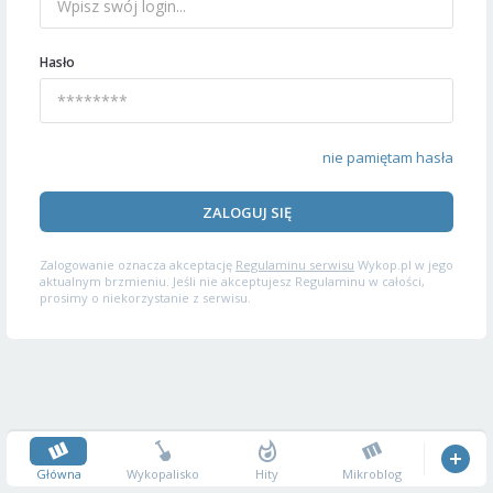
Hasło
nie pamiętam hasła
ZALOGUJ SIĘ
Zalogowanie oznacza akceptację
Regulaminu serwisu
Wykop.pl w jego
aktualnym brzmieniu. Jeśli nie akceptujesz Regulaminu w całości,
prosimy o niekorzystanie z serwisu.
Główna
Wykopalisko
Hity
Mikroblog