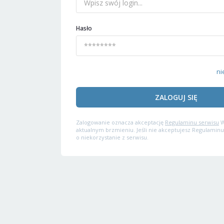
Hasło
ni
ZALOGUJ SIĘ
Zalogowanie oznacza akceptację
Regulaminu serwisu
W
aktualnym brzmieniu. Jeśli nie akceptujesz Regulaminu
o niekorzystanie z serwisu.