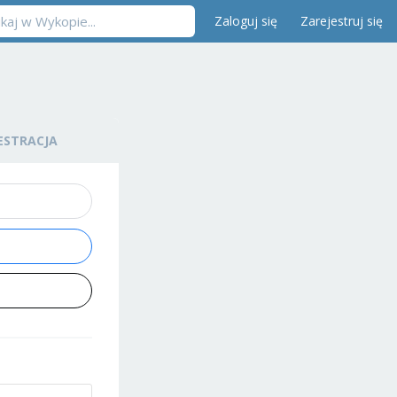
Zaloguj się
Zarejestruj się
ESTRACJA