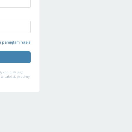
e pamiętam hasła
ykop.pl w jego
 w całości, prosimy