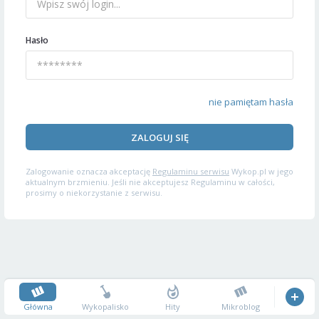
Hasło
nie pamiętam hasła
ZALOGUJ SIĘ
Zalogowanie oznacza akceptację
Regulaminu serwisu
Wykop.pl w jego
aktualnym brzmieniu. Jeśli nie akceptujesz Regulaminu w całości,
prosimy o niekorzystanie z serwisu.
Główna
Wykopalisko
Hity
Mikroblog