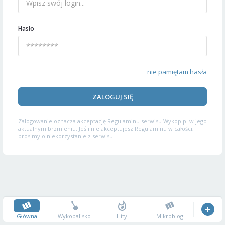
Hasło
nie pamiętam hasła
ZALOGUJ SIĘ
Zalogowanie oznacza akceptację
Regulaminu serwisu
Wykop.pl w jego
aktualnym brzmieniu. Jeśli nie akceptujesz Regulaminu w całości,
prosimy o niekorzystanie z serwisu.
Główna
Wykopalisko
Hity
Mikroblog