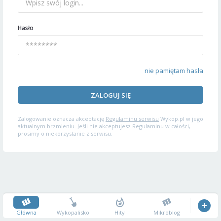
Hasło
nie pamiętam hasła
ZALOGUJ SIĘ
Zalogowanie oznacza akceptację
Regulaminu serwisu
Wykop.pl w jego
aktualnym brzmieniu. Jeśli nie akceptujesz Regulaminu w całości,
prosimy o niekorzystanie z serwisu.
Główna
Wykopalisko
Hity
Mikroblog