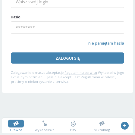
Hasło
nie pamiętam hasła
ZALOGUJ SIĘ
Zalogowanie oznacza akceptację
Regulaminu serwisu
Wykop.pl w jego
aktualnym brzmieniu. Jeśli nie akceptujesz Regulaminu w całości,
prosimy o niekorzystanie z serwisu.
Główna
Wykopalisko
Hity
Mikroblog