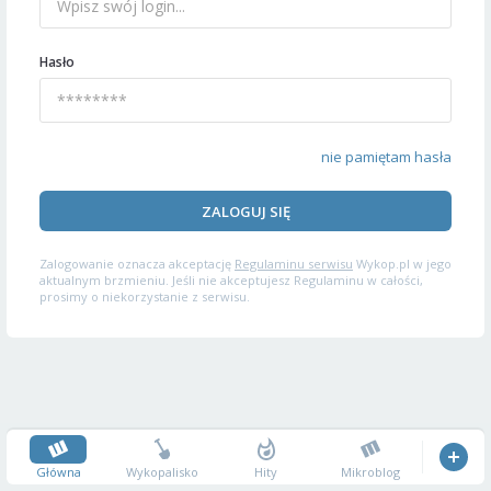
Hasło
nie pamiętam hasła
ZALOGUJ SIĘ
Zalogowanie oznacza akceptację
Regulaminu serwisu
Wykop.pl w jego
aktualnym brzmieniu. Jeśli nie akceptujesz Regulaminu w całości,
prosimy o niekorzystanie z serwisu.
Główna
Wykopalisko
Hity
Mikroblog