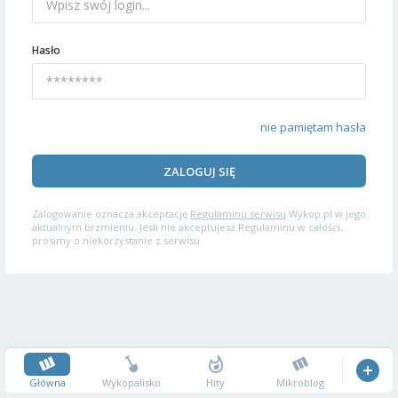
Hasło
nie pamiętam hasła
ZALOGUJ SIĘ
Zalogowanie oznacza akceptację
Regulaminu serwisu
Wykop.pl w jego
aktualnym brzmieniu. Jeśli nie akceptujesz Regulaminu w całości,
prosimy o niekorzystanie z serwisu.
Główna
Wykopalisko
Hity
Mikroblog