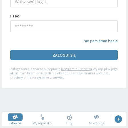
Hasło
nie pamiętam hasła
ZALOGUJ SIĘ
Zalogowanie oznacza akceptację
Regulaminu serwisu
Wykop.pl w jego
aktualnym brzmieniu. Jeśli nie akceptujesz Regulaminu w całości,
prosimy o niekorzystanie z serwisu.
Główna
Wykopalisko
Hity
Mikroblog