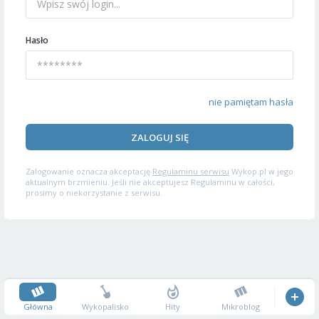
Hasło
nie pamiętam hasła
ZALOGUJ SIĘ
Zalogowanie oznacza akceptację
Regulaminu serwisu
Wykop.pl w jego
aktualnym brzmieniu. Jeśli nie akceptujesz Regulaminu w całości,
prosimy o niekorzystanie z serwisu.
Główna
Wykopalisko
Hity
Mikroblog