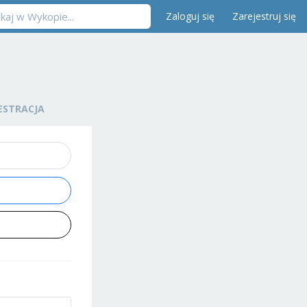
Zaloguj się
Zarejestruj się
ESTRACJA