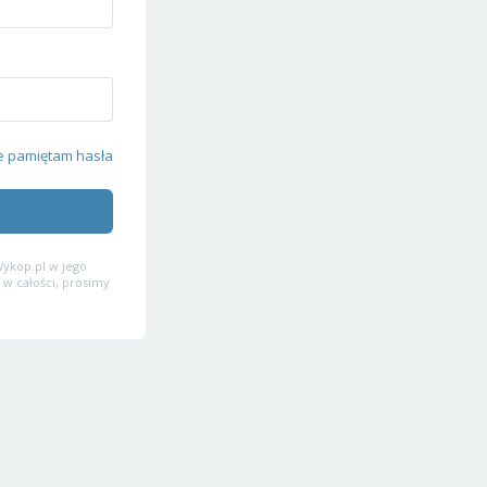
e pamiętam hasła
ykop.pl w jego
 w całości, prosimy