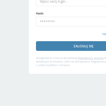
Hasło
ni
ZALOGUJ SIĘ
Zalogowanie oznacza akceptację
Regulaminu serwisu
W
aktualnym brzmieniu. Jeśli nie akceptujesz Regulaminu
o niekorzystanie z serwisu.