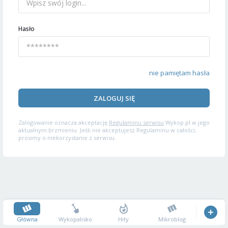
Hasło
nie pamiętam hasła
ZALOGUJ SIĘ
Zalogowanie oznacza akceptację
Regulaminu serwisu
Wykop.pl w jego
aktualnym brzmieniu. Jeśli nie akceptujesz Regulaminu w całości,
prosimy o niekorzystanie z serwisu.
Główna
Wykopalisko
Hity
Mikroblog