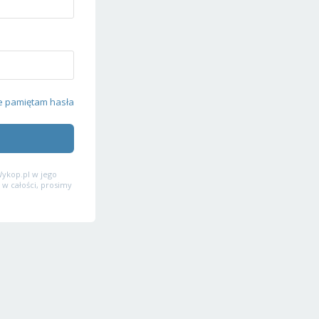
e pamiętam hasła
ykop.pl w jego
 w całości, prosimy