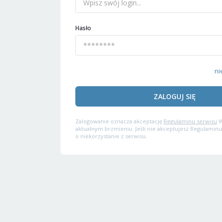
Hasło
ni
ZALOGUJ SIĘ
Zalogowanie oznacza akceptację
Regulaminu serwisu
W
aktualnym brzmieniu. Jeśli nie akceptujesz Regulaminu
o niekorzystanie z serwisu.