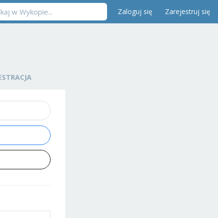
Zaloguj się
Zarejestruj się
ESTRACJA