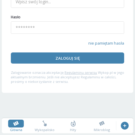
Hasło
nie pamiętam hasła
ZALOGUJ SIĘ
Zalogowanie oznacza akceptację
Regulaminu serwisu
Wykop.pl w jego
aktualnym brzmieniu. Jeśli nie akceptujesz Regulaminu w całości,
prosimy o niekorzystanie z serwisu.
Główna
Wykopalisko
Hity
Mikroblog