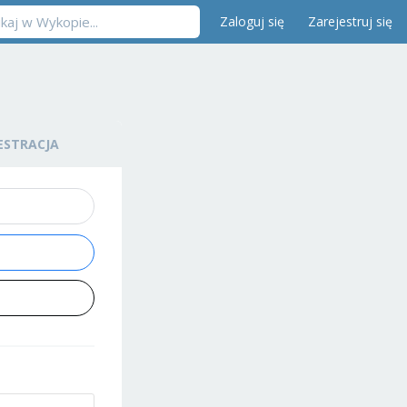
Zaloguj się
Zarejestruj się
ESTRACJA