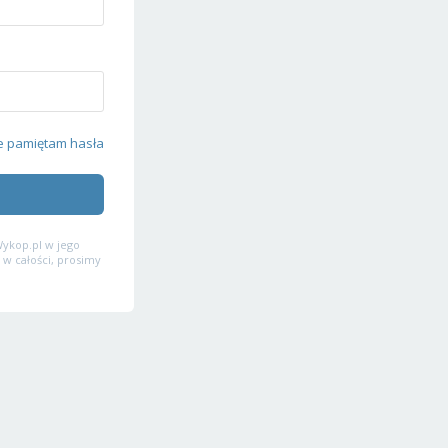
e pamiętam hasła
ykop.pl w jego
 w całości, prosimy