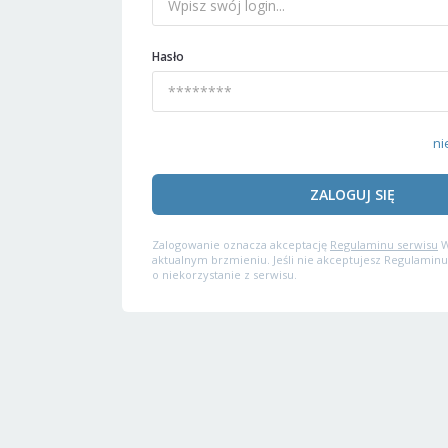
Hasło
ni
ZALOGUJ SIĘ
Zalogowanie oznacza akceptację
Regulaminu serwisu
W
aktualnym brzmieniu. Jeśli nie akceptujesz Regulaminu
o niekorzystanie z serwisu.