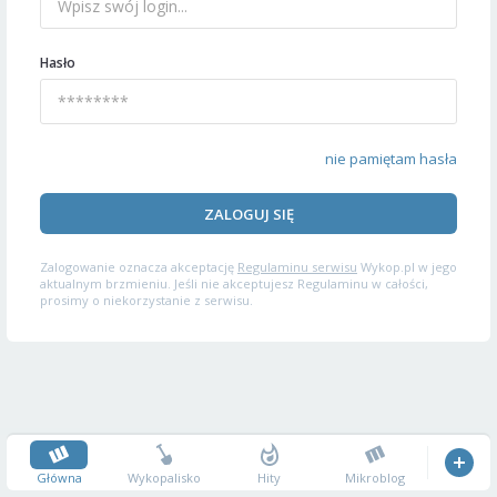
Hasło
nie pamiętam hasła
ZALOGUJ SIĘ
Zalogowanie oznacza akceptację
Regulaminu serwisu
Wykop.pl w jego
aktualnym brzmieniu. Jeśli nie akceptujesz Regulaminu w całości,
prosimy o niekorzystanie z serwisu.
Główna
Wykopalisko
Hity
Mikroblog